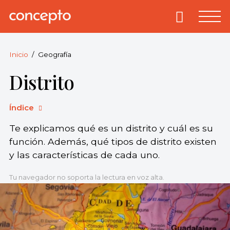
Skip
to
Primary
Menu
Concepto
© 2013-2026
content
Enciclopedia
Concepto.
Inicio
Geografía
Todos los
Distrito
derechos
reservados.
Índice
Te explicamos qué es un distrito y cuál es su
función. Además, qué tipos de distrito existen
y las características de cada uno.
Tu navegador no soporta la lectura en voz alta.