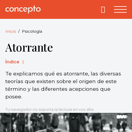
Skip
to
Primary
Menu
Concepto
© 2013-2026
content
Enciclopedia
Concepto.
Inicio
Psicología
Todos los
Atorrante
derechos
reservados.
Índice
Te explicamos qué es atorrante, las diversas
teorías que existen sobre el origen de este
término y las diferentes acepciones que
posee.
Tu navegador no soporta la lectura en voz alta.