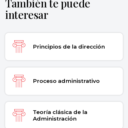
También te puede
Equipo editorial, Etecé (17 de agosto de
interesar
2022).
Funciones de la Administración
.
Enciclopedia Concepto. Recuperado el 30
de julio de 2026 de
https://concepto.de/funciones-de-la-
administracion/
.
Principios de la dirección
Copiar cita
Proceso administrativo
Teoría clásica de la
Administración