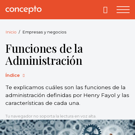
Skip
to
Primary
Menu
Concepto
© 2013-2026
content
Enciclopedia
Concepto.
Inicio
Empresas y negocios
Todos los
Funciones de la
derechos
reservados.
Administración
Índice
Te explicamos cuáles son las funciones de la
administración definidas por Henry Fayol y las
características de cada una.
Tu navegador no soporta la lectura en voz alta.