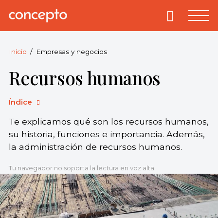
Skip
to
Primary
Menu
Concepto
© 2013-2026
content
Enciclopedia
Concepto.
Inicio
Empresas y negocios
Todos los
Recursos humanos
derechos
reservados.
Índice
Te explicamos qué son los recursos humanos,
su historia, funciones e importancia. Además,
la administración de recursos humanos.
Tu navegador no soporta la lectura en voz alta.