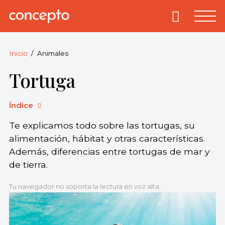
Skip
to
Primary
Menu
Concepto
© 2013-2026
content
Enciclopedia
Concepto.
Inicio
Animales
Todos los
Tortuga
derechos
reservados.
Índice
Te explicamos todo sobre las tortugas, su
alimentación, hábitat y otras características.
Además, diferencias entre tortugas de mar y
de tierra.
Tu navegador no soporta la lectura en voz alta.