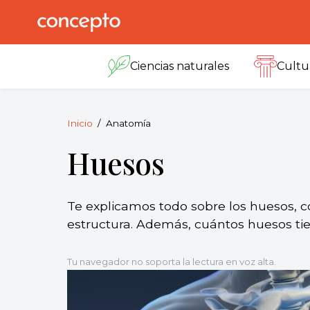
Skip
to
Concepto
© 2013-2026
content
Enciclopedia
Ciencias naturales
Cultu
Concepto.
Todos los
derechos
reservados.
Inicio
Anatomía
Huesos
Te explicamos todo sobre los huesos, có
estructura. Además, cuántos huesos ti
Tu navegador no soporta la lectura en voz alta.