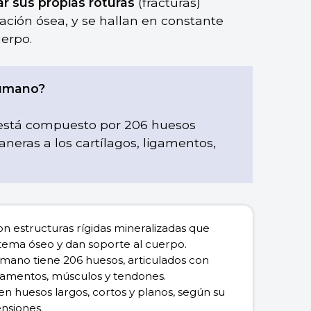
r sus propias roturas
(fracturas)
ción ósea, y se hallan en constante
erpo.
humano?
está compuesto por 206 huesos
aneras a los cartílagos, ligamentos,
on estructuras rígidas mineralizadas que
stema óseo y dan soporte al cuerpo.
mano tiene 206 huesos, articulados con
ligamentos, músculos y tendones.
 en huesos largos, cortos y planos, según su
nsiones.