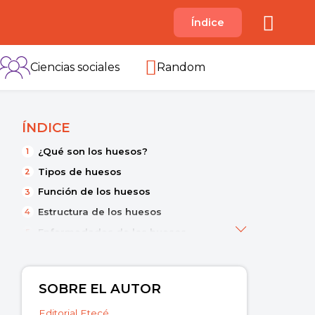
A
Índice
B
C
D
E
F
G
H
I
Ciencias sociales
Random
ÍNDICE
¿Qué son los huesos?
Tipos de huesos
Función de los huesos
Estructura de los huesos
Enfermedades de los huesos
SOBRE EL AUTOR
Editorial Etecé