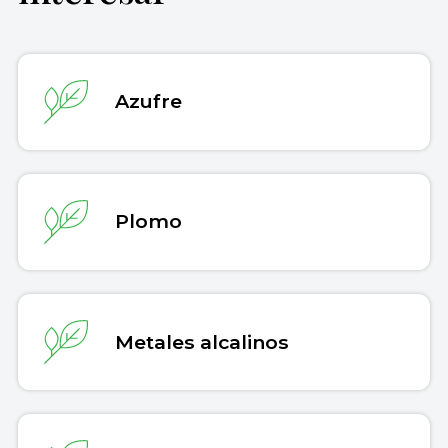
Recuperado el 30 de julio de 2026 de
https://concepto.de/fosforo/
.
Copiar cita
Azufre
Plomo
Metales alcalinos