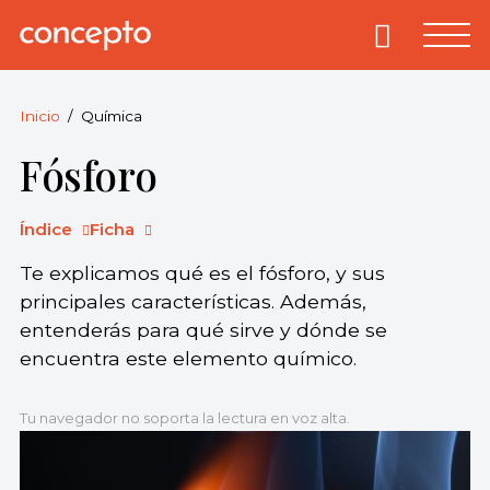
Skip
to
Primary
Menu
Concepto
© 2013-2026
content
Enciclopedia
Concepto.
Inicio
Química
Todos los
Fósforo
derechos
reservados.
Índice
Ficha
Te explicamos qué es el fósforo, y sus
principales características. Además,
entenderás para qué sirve y dónde se
encuentra este elemento químico.
Tu navegador no soporta la lectura en voz alta.