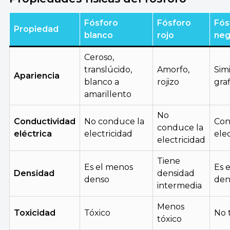
Fósforo
Fósforo
Fós
Propiedad
blanco
rojo
neg
Ceroso,
translúcido,
Amorfo,
Simi
Apariencia
blanco a
rojizo
gra
amarillento
No
Conductividad
No conduce la
Con
conduce la
eléctrica
electricidad
ele
electricidad
Tiene
Es el menos
Es 
Densidad
densidad
denso
den
intermedia
Menos
Toxicidad
Tóxico
No 
tóxico