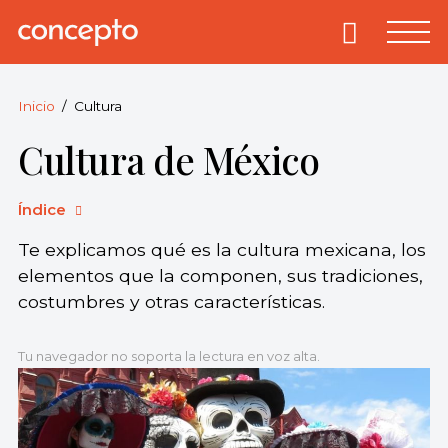
Skip
to
Primary
Menu
Concepto
© 2013-2026
content
Enciclopedia
Concepto.
Inicio
Cultura
Todos los
Cultura de México
derechos
reservados.
Índice
Te explicamos qué es la cultura mexicana, los
elementos que la componen, sus tradiciones,
costumbres y otras características.
Tu navegador no soporta la lectura en voz alta.