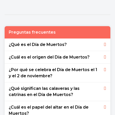
Preguntas frecuentes
¿Qué es el Día de Muertos?
El Día de Muertos es una festividad tradicional
¿Cuál es el origen del Día de Muertos?
mexicana que honra a los seres queridos
fallecidos.
El Día de Muertos tiene sus raíces en las
¿Por qué se celebra el Día de Muertos el 1
tradiciones prehispánicas de México, como el
y el 2 de noviembre?
festival azteca dedicado a la diosa
Mictecacíhuatl.
Estas fechas coinciden con la festividad católica
¿Qué significan las calaveras y las
del Día de Todos los Santos y el Día de los
catrinas en el Día de Muertos?
Fieles Difuntos.
Representan la muerte de una manera festiva
¿Cuál es el papel del altar en el Día de
y no temerosa, pues reflejan la creencia de que
Muertos?