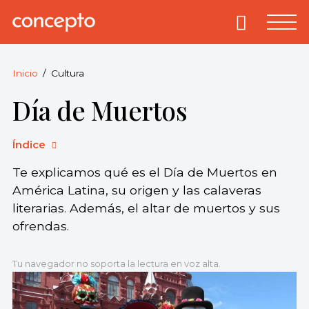
Skip
to
Primary
Menu
Concepto
© 2013-2026
content
Enciclopedia
Concepto.
Inicio
Cultura
Todos los
Día de Muertos
derechos
reservados.
Índice
Te explicamos qué es el Día de Muertos en
América Latina, su origen y las calaveras
literarias. Además, el altar de muertos y sus
ofrendas.
Tu navegador no soporta la lectura en voz alta.