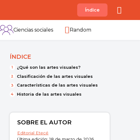
A
Índice
B
C
D
E
F
G
H
I
Ciencias sociales
Random
ÍNDICE
¿Qué son las artes visuales?
Clasificación de las artes visuales
Características de las artes visuales
Historia de las artes visuales
SOBRE EL AUTOR
Editorial Etecé
Última edición: 18 de marzo de 2026