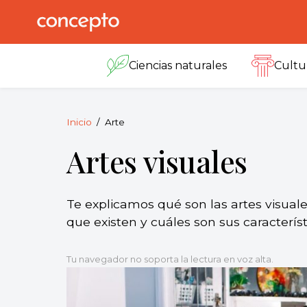
Skip
to
Concepto
© 2013-2026
content
Enciclopedia
Ciencias naturales
Cultu
Concepto.
Todos los
derechos
reservados.
Inicio
Arte
Artes visuales
Te explicamos qué son las artes visuale
que existen y cuáles son sus característ
Tu navegador no soporta la lectura en voz alta.