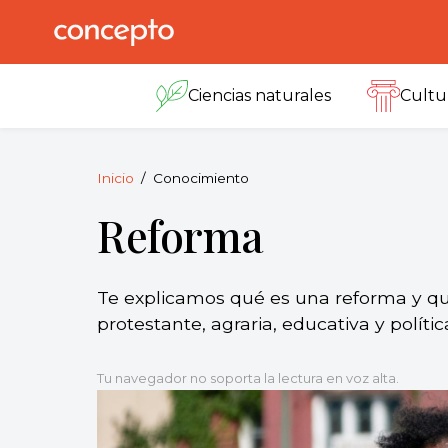
Skip
to
Concepto
© 2013-2026
content
Enciclopedia
Ciencias naturales
Cultu
Concepto.
Todos los
derechos
reservados.
Inicio
Conocimiento
Reforma
Te explicamos qué es una reforma y qu
protestante, agraria, educativa y políti
Tu navegador no soporta la lectura en voz alta.