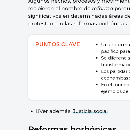
Algunos hechos, procesos y movimientos
recibieron el nombre de
reforma
porque
significativos en determinadas áreas d
protestante o las reformas borbónicas.
PUNTOS CLAVE
Una reforma
pacífico par
Se diferencia
transformacio
Los partidari
económicas s
En el mundo
ejemplos de r
Ver además:
Justicia social
Reformas borbónicas