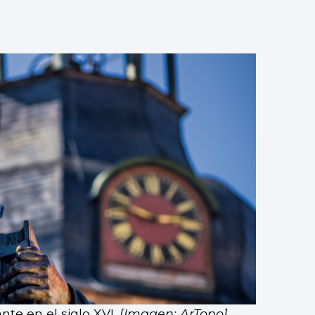
nte en el siglo XVI.
[Imagen: ArTono]