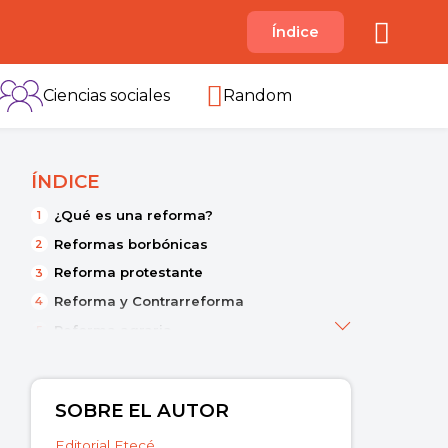
A
Índice
B
C
D
E
F
G
H
I
Ciencias sociales
Random
ÍNDICE
¿Qué es una reforma?
Reformas borbónicas
Reforma protestante
Reforma y Contrarreforma
Reforma agraria
Reforma educativa
Reformas políticas
SOBRE EL AUTOR
Editorial Etecé