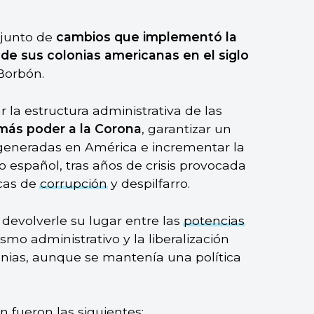
njunto de
cambios que implementó la
de sus colonias americanas en el siglo
 Borbón.
 la estructura administrativa de las
más poder a la Corona
, garantizar un
 generadas en América e incrementar la
o español, tras años de crisis provocada
icas de
corrupción
y despilfarro.
 devolverle su lugar entre las
potencias
mo administrativo y la liberalización
onias, aunque se mantenía una política
 fueron las siguientes: