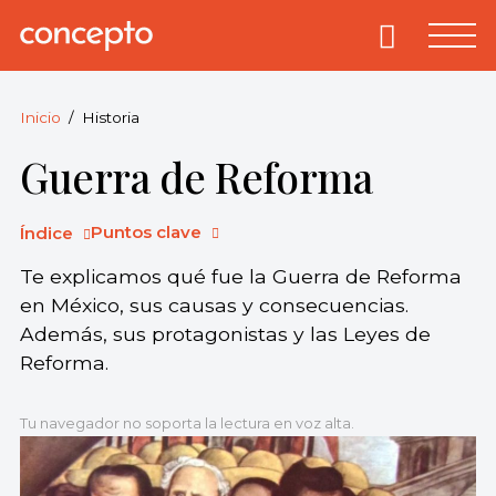
Skip
to
Primary
Menu
Concepto
© 2013-2026
content
Enciclopedia
Concepto.
Inicio
Historia
Todos los
Guerra de Reforma
derechos
reservados.
Puntos clave
Índice
Te explicamos qué fue la Guerra de Reforma
en México, sus causas y consecuencias.
Además, sus protagonistas y las Leyes de
Reforma.
Tu navegador no soporta la lectura en voz alta.