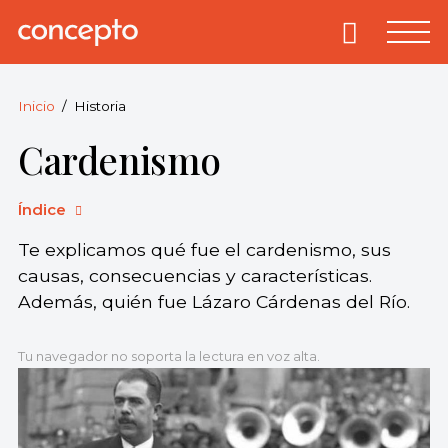
Skip
to
Primary
Menu
Concepto
© 2013-2026
content
Enciclopedia
Concepto.
Inicio
Historia
Todos los
Cardenismo
derechos
reservados.
Índice
Te explicamos qué fue el cardenismo, sus
causas, consecuencias y características.
Además, quién fue Lázaro Cárdenas del Río.
Tu navegador no soporta la lectura en voz alta.