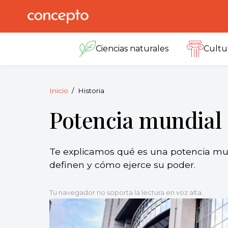
Skip
to
Concepto
© 2013-2026
content
Enciclopedia
Ciencias naturales
Cultu
Concepto.
Todos los
derechos
reservados.
Inicio
Historia
Potencia mundial
Te explicamos qué es una potencia mun
definen y cómo ejerce su poder.
Tu navegador no soporta la lectura en voz alta.