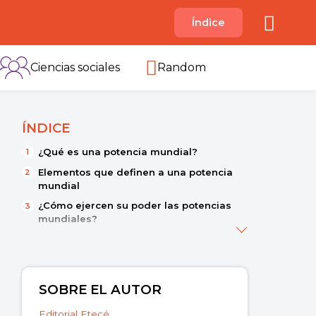
A
Índice
B
C
D
E
F
G
H
I
Ciencias sociales
Random
ÍNDICE
¿Qué es una potencia mundial?
Elementos que definen a una potencia
mundial
¿Cómo ejercen su poder las potencias
mundiales?
Historia de las potencias mundiales
Potencias mundiales actuales
SOBRE EL AUTOR
Editorial Etecé