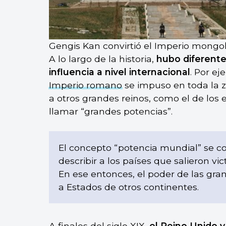
Gengis Kan convirtió el Imperio mongol
A lo largo de la historia,
hubo diferente
influencia a nivel internacional
. Por ej
Imperio romano
se impuso en toda la 
a otros grandes reinos, como el de los e
llamar “grandes potencias”.
El concepto “potencia mundial” se com
describir a los países que salieron vi
En ese entonces, el poder de las gr
a Estados de otros continentes.
A finales del siglo XIX,
el Reino Unido y