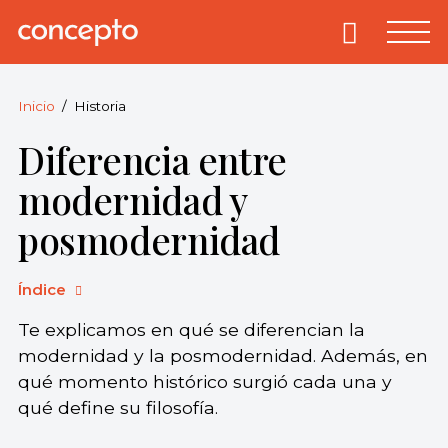
Skip
to
Primary
Menu
Concepto
© 2013-2026
content
Enciclopedia
Concepto.
Inicio
Historia
Todos los
Diferencia entre
derechos
reservados.
modernidad y
posmodernidad
Índice
Te explicamos en qué se diferencian la
modernidad y la posmodernidad. Además, en
qué momento histórico surgió cada una y
qué define su filosofía.