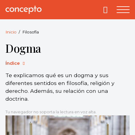
Skip
to
Primary
Menu
Concepto
© 2013-2026
content
Enciclopedia
Concepto.
Inicio
Filosofía
Todos los
Dogma
derechos
reservados.
Índice
Te explicamos qué es un dogma y sus
diferentes sentidos en filosofía, religión y
derecho. Además, su relación con una
doctrina.
Tu navegador no soporta la lectura en voz alta.