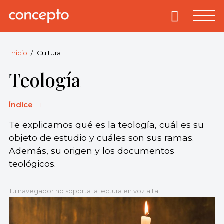
Skip
to
Primary
Menu
Concepto
© 2013-2026
content
Enciclopedia
Concepto.
Inicio
Cultura
Todos los
Teología
derechos
reservados.
Índice
Te explicamos qué es la teología, cuál es su
objeto de estudio y cuáles son sus ramas.
Además, su origen y los documentos
teológicos.
Tu navegador no soporta la lectura en voz alta.