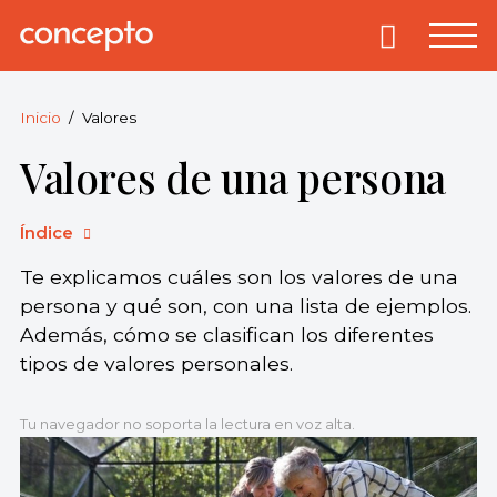
Skip
to
Primary
Menu
Concepto
© 2013-2026
content
Enciclopedia
Concepto.
Inicio
Valores
Todos los
Valores de una persona
derechos
reservados.
Índice
Te explicamos cuáles son los valores de una
persona y qué son, con una lista de ejemplos.
Además, cómo se clasifican los diferentes
tipos de valores personales.
Tu navegador no soporta la lectura en voz alta.