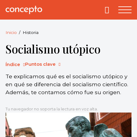
Skip
to
Primary
Menu
Concepto
© 2013-2026
content
Enciclopedia
Concepto.
Inicio
Historia
Todos los
Socialismo utópico
derechos
reservados.
Puntos clave
Índice
Te explicamos qué es el socialismo utópico y
en qué se diferencia del socialismo científico.
Además, te contamos cómo fue su origen.
Tu navegador no soporta la lectura en voz alta.