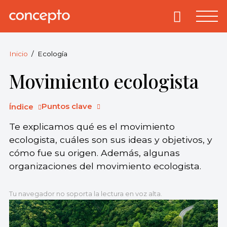
Skip
to
Primary
Menu
Concepto
© 2013-2026
content
Enciclopedia
Concepto.
Inicio
Ecología
Todos los
Movimiento ecologista
derechos
reservados.
Puntos clave
Índice
Te explicamos qué es el movimiento
ecologista, cuáles son sus ideas y objetivos, y
cómo fue su origen. Además, algunas
organizaciones del movimiento ecologista.
Tu navegador no soporta la lectura en voz alta.