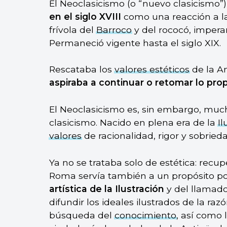
El Neoclasicismo (o “nuevo clasicismo”
en el siglo XVIII
como una reacción a l
frívola del
Barroco
y del rococó, imper
Permaneció vigente hasta el siglo XIX.
Rescataba los
valores estéticos
de la A
aspiraba a continuar o retomar lo pro
El Neoclasicismo es, sin embargo, muc
clasicismo. Nacido en plena era de la
Il
valores
de racionalidad, rigor y sobried
Ya no se trataba solo de estética: recup
Roma servía también a un propósito pol
artística de la Ilustración
y del llamado 
difundir los ideales ilustrados de la razó
búsqueda del
conocimiento
, así como 