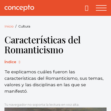
Skip
to
Primary
Menu
Concepto
© 2013-2026
content
Enciclopedia
Concepto.
Inicio
Cultura
Todos los
Características del
derechos
reservados.
Romanticismo
Índice
Te explicamos cuáles fueron las
características del Romanticismo, sus temas,
valores y las disciplinas en las que se
manifestó.
Tu navegador no soporta la lectura en voz alta.