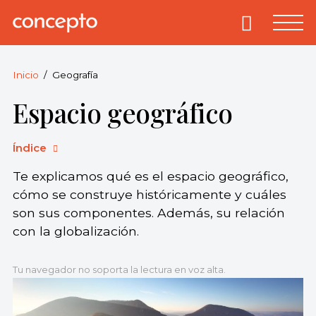
Skip
to
Primary
Menu
Concepto
© 2013-2026
content
Enciclopedia
Concepto.
Inicio
Geografía
Todos los
Espacio geográfico
derechos
reservados.
Índice
Te explicamos qué es el espacio geográfico,
cómo se construye históricamente y cuáles
son sus componentes. Además, su relación
con la globalización.
Tu navegador no soporta la lectura en voz alta.