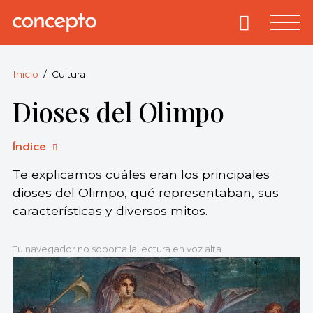
Skip
to
Primary
Menu
Concepto
© 2013-2026
content
Enciclopedia
Concepto.
Inicio
Cultura
Todos los
Dioses del Olimpo
derechos
reservados.
Índice
Te explicamos cuáles eran los principales
dioses del Olimpo, qué representaban, sus
características y diversos mitos.
Tu navegador no soporta la lectura en voz alta.