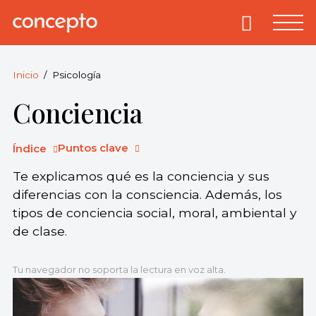
Skip
to
Primary
Menu
Concepto
© 2013-2026
content
Enciclopedia
Concepto.
Inicio
Psicología
Todos los
Conciencia
derechos
reservados.
Puntos clave
Índice
Te explicamos qué es la conciencia y sus
diferencias con la consciencia. Además, los
tipos de conciencia social, moral, ambiental y
de clase.
Tu navegador no soporta la lectura en voz alta.