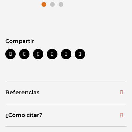
Compartir
Referencias
Toda la información que ofrecemos está
¿Cómo citar?
respaldada por fuentes bibliográficas
autorizadas y actualizadas, que aseguran un
Citar la fuente original de donde tomamos