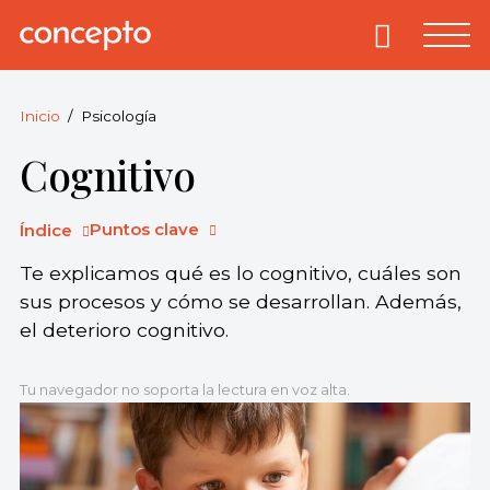
Skip
to
Primary
Menu
Concepto
© 2013-2026
content
Enciclopedia
Concepto.
Inicio
Psicología
Todos los
Cognitivo
derechos
reservados.
Puntos clave
Índice
Te explicamos qué es lo cognitivo, cuáles son
sus procesos y cómo se desarrollan. Además,
el deterioro cognitivo.
Tu navegador no soporta la lectura en voz alta.