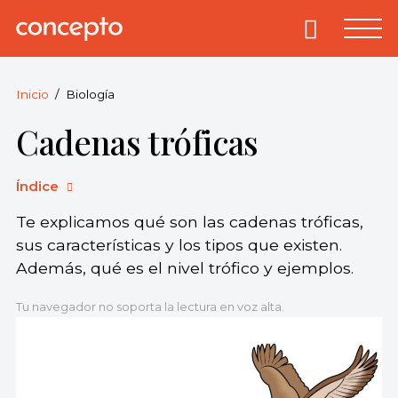
Skip
to
Primary
Menu
Concepto
© 2013-2026
content
Enciclopedia
Concepto.
Inicio
Biología
Todos los
Cadenas tróficas
derechos
reservados.
Índice
Te explicamos qué son las cadenas tróficas,
sus características y los tipos que existen.
Además, qué es el nivel trófico y ejemplos.
Tu navegador no soporta la lectura en voz alta.