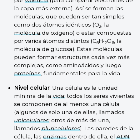
por
valencia
(para compartir electrones de
la capa más externa). Así se forman las
moléculas, que pueden ser tan simples
como dos átomos idénticos (O
, la
2
molécula
de oxígeno) o estar compuestas
por varios átomos distintos (C
H
O
, la
6
12
6
molécula de glucosa). Estas moléculas
pueden formar estructuras cada vez más
complejas, como aminoácidos y luego
proteínas
, fundamentales para la vida.
Nivel celular
. Una célula es la unidad
mínima de la
vida
: todos los seres vivientes
se componen de al menos una célula
(algunos de solo una de ellas, llamados
unicelulares
; otros de más de una,
llamados
pluricelulares
). Las paredes de la
célula, las
enzimas
dentro de ella, el
ADN
,