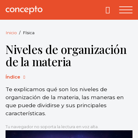
Skip
to
Primary
Menu
Concepto
© 2013-2026
content
Enciclopedia
Concepto.
Inicio
Física
Todos los
Niveles de organización
derechos
reservados.
de la materia
Índice
Te explicamos qué son los niveles de
organización de la materia, las maneras en
que puede dividirse y sus principales
características.
Tu navegador no soporta la lectura en voz alta.