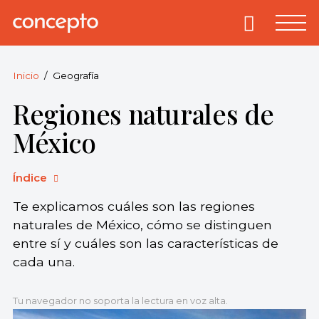
Skip
to
Primary
Menu
Concepto
© 2013-2026
content
Enciclopedia
Concepto.
Inicio
Geografía
Todos los
Regiones naturales de
derechos
reservados.
México
Índice
Te explicamos cuáles son las regiones
naturales de México, cómo se distinguen
entre sí y cuáles son las características de
cada una.
Tu navegador no soporta la lectura en voz alta.