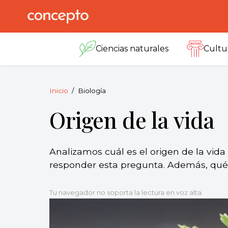
Skip
to
Concepto
© 2013-2026
content
Enciclopedia
Ciencias naturales
Cultu
Concepto.
Todos los
derechos
reservados.
Inicio
Biología
Origen de la vida
Analizamos cuál es el origen de la vida 
responder esta pregunta. Además, qué d
Tu navegador no soporta la lectura en voz alta.