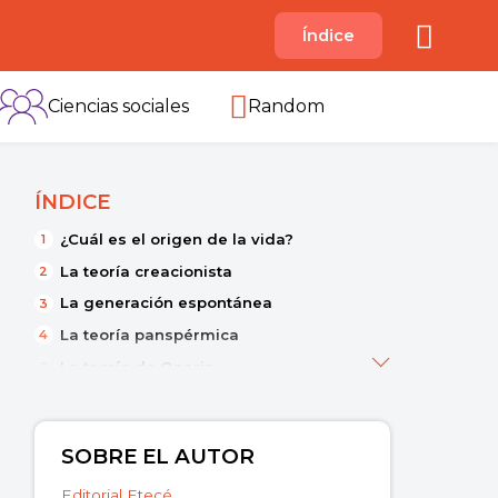
A
Índice
B
C
D
E
F
G
H
I
Ciencias sociales
Random
ÍNDICE
¿Cuál es el origen de la vida?
La teoría creacionista
La generación espontánea
La teoría panspérmica
La teoría de Oparin
SOBRE EL AUTOR
Editorial Etecé