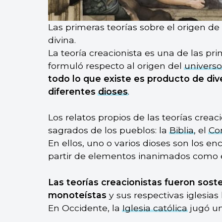
Las primeras teorías sobre el origen de
divina.
La teoría creacionista es una de las p
formuló respecto al origen del
universo
todo lo que existe es producto de div
diferentes
dioses
.
Los relatos propios de las teorías creac
sagrados de los pueblos: la
Biblia
, el
Co
En ellos, uno o varios dioses son los 
partir de elementos inanimados como el 
Las teorías creacionistas fueron sost
monoteístas
y sus respectivas iglesia
En Occidente, la
Iglesia católica
jugó un 