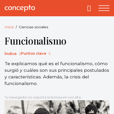
Skip
to
Primary
Menu
Concepto
© 2013-2026
content
Enciclopedia
Concepto.
Inicio
Ciencias sociales
Todos los
Funcionalismo
derechos
reservados.
Puntos clave
Índice
Te explicamos qué es el funcionalismo, cómo
surgió y cuáles son sus principales postulados
y características. Además, la crisis del
funcionalismo.
Tu navegador no soporta la lectura en voz alta.