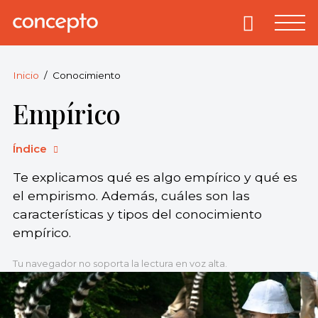
Skip
to
Primary
Menu
Concepto
© 2013-2026
content
Enciclopedia
Concepto.
Inicio
Conocimiento
Todos los
Empírico
derechos
reservados.
Índice
Te explicamos qué es algo empírico y qué es
el empirismo. Además, cuáles son las
características y tipos del conocimiento
empírico.
Tu navegador no soporta la lectura en voz alta.