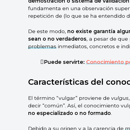
demostración o sistema de validación
fundamenta en una observación superfic
repetición de (lo que se ha entendido d
De este modo,
no existe garantía alg
sean o no verdaderos
, a pesar de que
problemas
inmediatos, concretos e indi
Puede servirte:
Conocimiento p
Características del cono
El término “vulgar” proviene de
vulgus
decir “común”. Así, el conocimiento vu
no especializado o no formado
.
Debido a su origen y a la carencia de
m