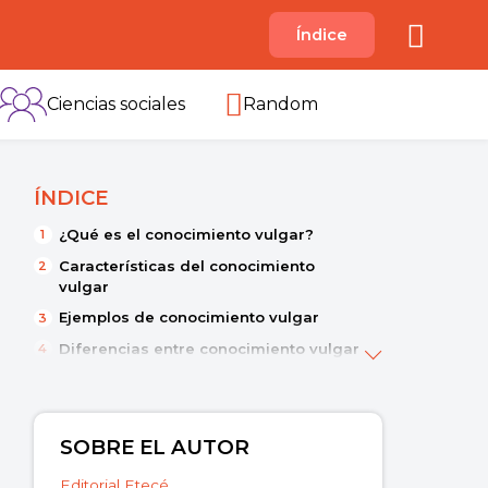
A
Índice
B
C
D
E
F
G
H
I
Ciencias sociales
Random
ÍNDICE
¿Qué es el conocimiento vulgar?
Características del conocimiento
vulgar
Ejemplos de conocimiento vulgar
Diferencias entre conocimiento vulgar
y científico
Otros tipos de conocimiento
SOBRE EL AUTOR
Editorial Etecé