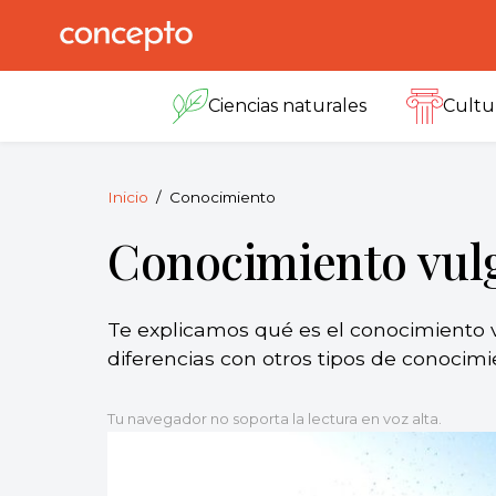
Skip
to
Concepto
© 2013-2026
content
Enciclopedia
Ciencias naturales
Cultu
Concepto.
Todos los
derechos
reservados.
Inicio
Conocimiento
Conocimiento vul
Te explicamos qué es el conocimiento vu
diferencias con otros tipos de conocimi
Tu navegador no soporta la lectura en voz alta.