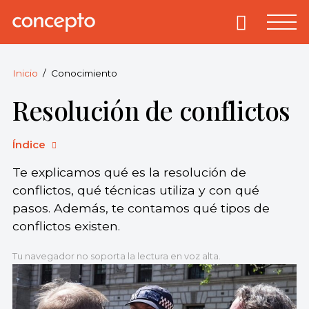
Skip
to
Primary
Menu
Concepto
© 2013-2026
content
Enciclopedia
Concepto.
Inicio
Conocimiento
Todos los
Resolución de conflictos
derechos
reservados.
Índice
Te explicamos qué es la resolución de
conflictos, qué técnicas utiliza y con qué
pasos. Además, te contamos qué tipos de
conflictos existen.
Tu navegador no soporta la lectura en voz alta.