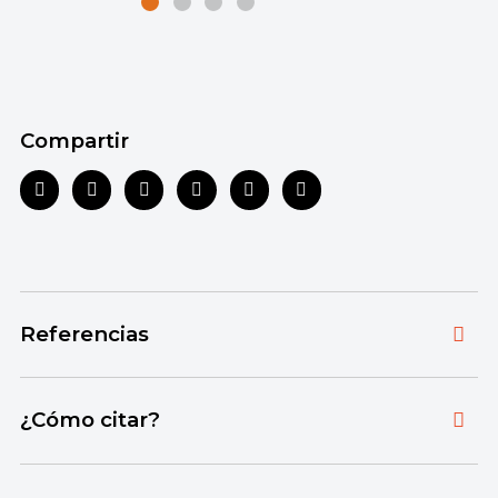
Compartir
Referencias
Toda la información que ofrecemos está
¿Cómo citar?
respaldada por fuentes bibliográficas
autorizadas y actualizadas, que aseguran un
Citar la fuente original de donde tomamos
contenido confiable en línea con nuestros