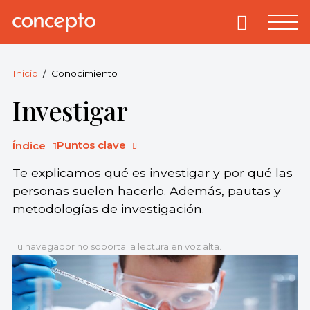
Skip
to
Primary
Menu
Concepto
© 2013-2026
content
Enciclopedia
Concepto.
Inicio
Conocimiento
Todos los
Investigar
derechos
reservados.
Puntos clave
Índice
Te explicamos qué es investigar y por qué las
personas suelen hacerlo. Además, pautas y
metodologías de investigación.
Tu navegador no soporta la lectura en voz alta.