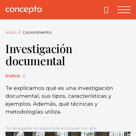
Skip
to
Primary
Menu
Concepto
© 2013-2026
content
Enciclopedia
Concepto.
Inicio
Conocimiento
Todos los
Investigación
derechos
reservados.
documental
Índice
Te explicamos qué es una investigación
documental, sus tipos, características y
ejemplos. Además, qué técnicas y
metodologías utiliza.
Tu navegador no soporta la lectura en voz alta.