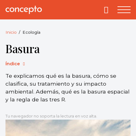
Skip
to
Primary
Menu
Concepto
© 2013-2026
content
Enciclopedia
Concepto.
Inicio
Ecología
Todos los
Basura
derechos
reservados.
Índice
Te explicamos qué es la basura, cómo se
clasifica, su tratamiento y su impacto
ambiental. Además, qué es la basura espacial
y la regla de las tres R.
Tu navegador no soporta la lectura en voz alta.