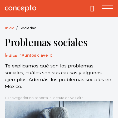
Skip
to
Primary
Menu
Concepto
© 2013-2026
content
Enciclopedia
Concepto.
Inicio
Sociedad
Todos los
Problemas sociales
derechos
reservados.
Puntos clave
Índice
Te explicamos qué son los problemas
sociales, cuáles son sus causas y algunos
ejemplos. Además, los problemas sociales en
México.
Tu navegador no soporta la lectura en voz alta.