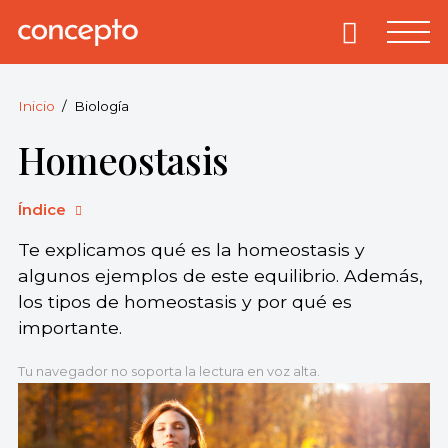
Skip
to
Primary
Menu
Concepto
© 2013-2026
content
Enciclopedia
Concepto.
Inicio
Biología
Todos los
Homeostasis
derechos
reservados.
Índice
Te explicamos qué es la homeostasis y
algunos ejemplos de este equilibrio. Además,
los tipos de homeostasis y por qué es
importante.
Tu navegador no soporta la lectura en voz alta.