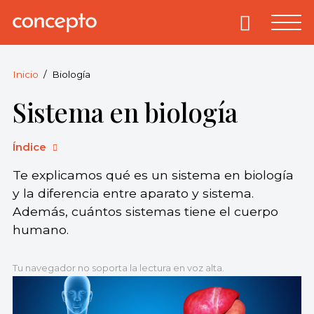
Skip
to
Primary
Menu
Concepto
© 2013-2026
content
Enciclopedia
Concepto.
Inicio
Biología
Todos los
Sistema en biología
derechos
reservados.
Índice
Te explicamos qué es un sistema en biología
y la diferencia entre aparato y sistema.
Además, cuántos sistemas tiene el cuerpo
humano.
Tu navegador no soporta la lectura en voz alta.