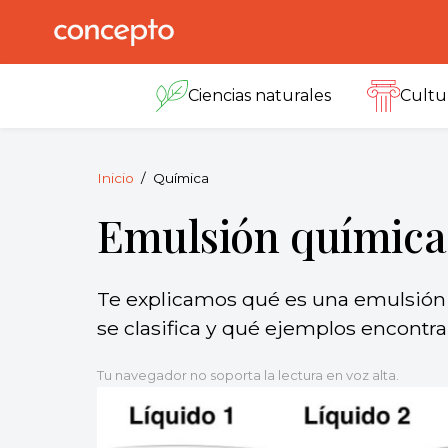
Skip
to
Concepto
© 2013-2026
content
Enciclopedia
Ciencias naturales
Cultu
Concepto.
Todos los
derechos
reservados.
Inicio
Química
Emulsión química
Te explicamos qué es una emulsión 
se clasifica y qué ejemplos encontra
Tu navegador no soporta la lectura en voz alta.