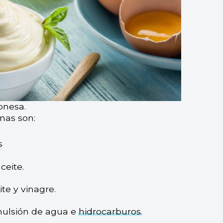
onesa.
nas son:
s
ceite.
te y vinagre.
ulsión de agua e
hidrocarburos
.