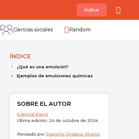
A
Índice
B
C
D
E
F
G
H
I
Ciencias sociales
Random
ÍNDICE
¿Qué es una emulsión?
Ejemplos de emulsiones químicas
SOBRE EL AUTOR
Editorial Etecé
Última edición: 24 de octubre de 2024
Revisado por
Dianelys Ondarse Álvarez