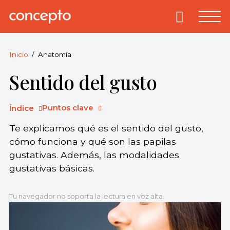
Skip
to
Primary
Menu
Concepto
© 2013-2026
content
Enciclopedia
Concepto.
Inicio
Anatomía
Todos los
Sentido del gusto
derechos
reservados.
Puntos clave
Índice
Te explicamos qué es el sentido del gusto,
cómo funciona y qué son las papilas
gustativas. Además, las modalidades
gustativas básicas.
Tu navegador no soporta la lectura en voz alta.