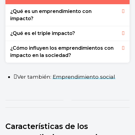
¿Qué es un emprendimiento con
impacto?
Un emprendimiento con impacto es un
¿Qué es el triple impacto?
negocio independiente recientemente
comenzado que, además de buscar generar
El triple impacto es un modo de producción
¿Cómo influyen los emprendimientos con
ganancias, intenta producir beneficios sociales y
que busca resultados positivos en lo
impacto en la sociedad?
ambientales.
económico, lo social y lo ambiental.
Los emprendimientos con impacto sirven para
conformar sociedades más justas y equitativas.
Ver también:
Emprendimiento social
Características de los