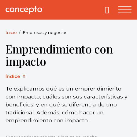
Skip
to
Primary
Menu
Concepto
© 2013-2026
content
Enciclopedia
Concepto.
Inicio
Empresas y negocios
Todos los
Emprendimiento con
derechos
reservados.
impacto
Índice
Te explicamos qué es un emprendimiento
con impacto, cuáles son sus características y
beneficios, y en qué se diferencia de uno
tradicional. Además, cómo hacer un
emprendimiento con impacto.