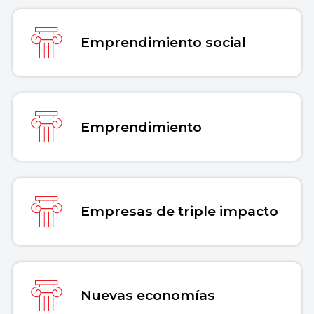
Guilarte-Barinaga, E., López-Pérez, M. V., Batista-
https://concepto.de/emprendimiento-con-
Matamoros, C. R. y Andrade-Molina, C. D. (2023).
impacto/
.
El emprendimiento social en los ecosistemas
Emprendimiento social
económicos de América Latina. Alternativa en
Copiar cita
tiempos de crisis global.
Economía y Negocios
,
14(1), pp. 56-68.
Sistema B. (2025). ¿Qué son las empresas B?
https://www.sistemab.org
Emprendimiento
Empresas de triple impacto
Nuevas economías