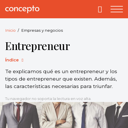
Skip
to
Primary
Menu
Concepto
© 2013-2026
content
Enciclopedia
Concepto.
Inicio
Empresas y negocios
Todos los
Entrepreneur
derechos
reservados.
Índice
Te explicamos qué es un entrepreneur y los
tipos de entrepreneur que existen. Además,
las características necesarias para triunfar.
Tu navegador no soporta la lectura en voz alta.