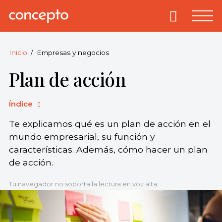
Skip
to
Primary
Menu
Concepto
© 2013-2026
content
Enciclopedia
Concepto.
Inicio
Empresas y negocios
Todos los
Plan de acción
derechos
reservados.
Índice
Te explicamos qué es un plan de acción en el
mundo empresarial, su función y
características. Además, cómo hacer un plan
de acción.
Tu navegador no soporta la lectura en voz alta.