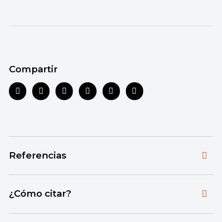
Compartir
Referencias
Toda la información que ofrecemos está
¿Cómo citar?
respaldada por fuentes bibliográficas
autorizadas y actualizadas, que aseguran un
Citar la fuente original de donde tomamos