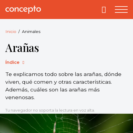
Skip
to
Primary
Menu
Concepto
© 2013-2026
content
Enciclopedia
Concepto.
Inicio
Animales
Todos los
Arañas
derechos
reservados.
Índice
Te explicamos todo sobre las arañas, dónde
viven, qué comen y otras características.
Además, cuáles son las arañas más
venenosas.
Tu navegador no soporta la lectura en voz alta.