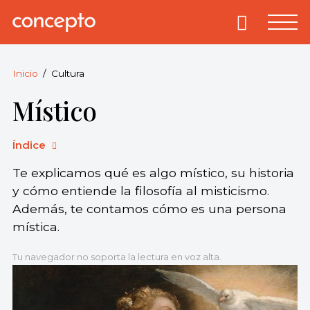
Skip
to
Primary
Menu
Concepto
© 2013-2026
content
Enciclopedia
Concepto.
Inicio
Cultura
Todos los
Místico
derechos
reservados.
Índice
Te explicamos qué es algo místico, su historia
y cómo entiende la filosofía al misticismo.
Además, te contamos cómo es una persona
mística.
Tu navegador no soporta la lectura en voz alta.