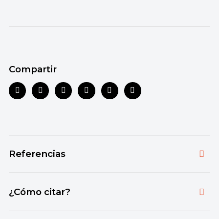
Compartir
Referencias
Toda la información que ofrecemos está
¿Cómo citar?
respaldada por fuentes bibliográficas
autorizadas y actualizadas, que aseguran un
Citar la fuente original de donde tomamos