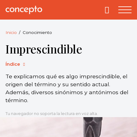
Skip
to
Primary
Menu
Concepto
© 2013-2026
content
Enciclopedia
Concepto.
Inicio
Conocimiento
Todos los
Imprescindible
derechos
reservados.
Índice
Te explicamos qué es algo imprescindible, el
origen del término y su sentido actual.
Además, diversos sinónimos y antónimos del
término.
Tu navegador no soporta la lectura en voz alta.