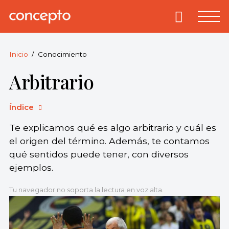
Skip
to
Primary
Menu
Concepto
© 2013-2026
content
Enciclopedia
Concepto.
Inicio
Conocimiento
Todos los
Arbitrario
derechos
reservados.
Índice
Te explicamos qué es algo arbitrario y cuál es
el origen del término. Además, te contamos
qué sentidos puede tener, con diversos
ejemplos.
Tu navegador no soporta la lectura en voz alta.