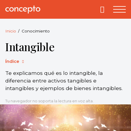
Skip
to
Primary
Menu
Concepto
© 2013-2026
content
Enciclopedia
Concepto.
Inicio
Conocimiento
Todos los
Intangible
derechos
reservados.
Índice
Te explicamos qué es lo intangible, la
diferencia entre activos tangibles e
intangibles y ejemplos de bienes intangibles.
Tu navegador no soporta la lectura en voz alta.